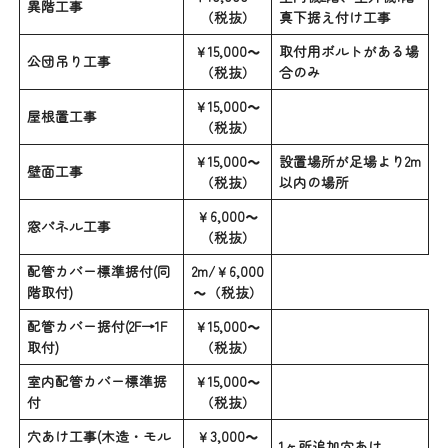
異階工事
（税抜）
真下据え付け工事
￥15,000～
取付用ボルトがある場
公団吊り工事
（税抜）
合のみ
￥15,000～
屋根置工事
（税抜）
￥15,000～
設置場所が足場より2m
壁面工事
（税抜）
以内の場所
￥6,000～
窓パネル工事
（税抜）
配管カバー標準据付(同
2m/￥6,000
階取付)
～（税抜）
配管カバー据付(2F→1F
￥15,000～
取付)
（税抜）
室内配管カバー標準据
￥15,000～
付
（税抜）
穴あけ工事(木造・モル
￥3,000～
1ヶ所追加穴あけ