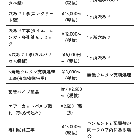
タル壁)
（税抜）
穴あけ工事(コンクリー
￥15,000～
1ヶ所穴あけ
ト壁)
（税抜）
穴あけ工事(タイル・レ
￥12,000～
ンガ・多孔質セラミッ
1ヶ所穴あけ
（税抜）
ク
>穴あけ工事(ガルバリ
￥5,000円
1ヶ所穴あけ
ウム鋼板)
～（税抜）
>発砲ウレタン充填処理
￥3,000～
発砲ウレタン充填処理
工事(高気密住宅用)
（税抜）
1m/￥2,600
配管パイプ延長
～（税抜）
エアーカットバルブ取
￥2,500（税
付（部品代込み）
抜）
コンセントと配電盤が
￥15,000～
専用回路工事
同一フロア内にある場
（税抜）
合