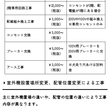
￥22,000～
コンセントが2階、配
2階専用回路工事
（税抜）
電盤が1階にある場合
￥3,000～
200V⇔100Vの組み換え
配線組み換え工事
（税抜）
※専用コンセントのみ
￥3,000～
コンセント交換
（税抜）
100V用ブレーカーを
￥5,000～
ブレーカー交換
200V用ブレーカーに交
（税抜）
換
￥3,000～
※犬走り穴あけは別料
アース工事
（税抜）
金
室外機設置場所変更、配管位置変更による工事
主に室外機置場の違いや、配管の位置の違いにより工事
内容が異なります。